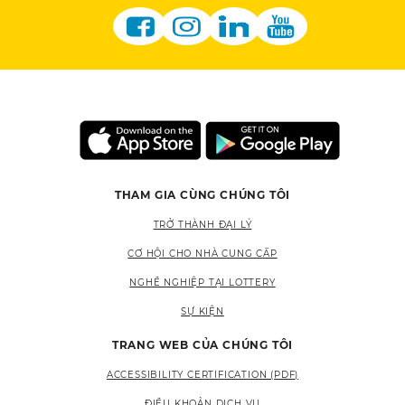
THAM GIA CÙNG CHÚNG TÔI
TRỞ THÀNH ĐẠI LÝ
CƠ HỘI CHO NHÀ CUNG CẤP
NGHỀ NGHIỆP TẠI LOTTERY
SỰ KIỆN
TRANG WEB CỦA CHÚNG TÔI
ACCESSIBILITY CERTIFICATION (PDF)
ĐIỀU KHOẢN DỊCH VỤ