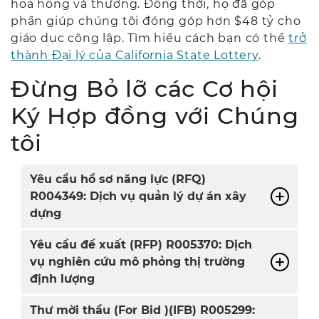
hoa hồng và thưởng. Đồng thời, họ đã góp
phần giúp chúng tôi đóng góp hơn $48 tỷ cho
giáo dục công lập. Tìm hiểu cách bạn có thể
trở
thành Đại lý của California State Lottery
.
Đừng Bỏ lỡ các Cơ hội
Ký Hợp đồng với Chúng
tôi
Yêu cầu hồ sơ năng lực (RFQ)
R004349: Dịch vụ quản lý dự án xây
dựng
Yêu cầu đề xuất (RFP) R005370: Dịch
vụ nghiên cứu mô phỏng thị trường
định lượng
Thư mời thầu (For Bid )(IFB) R005299: