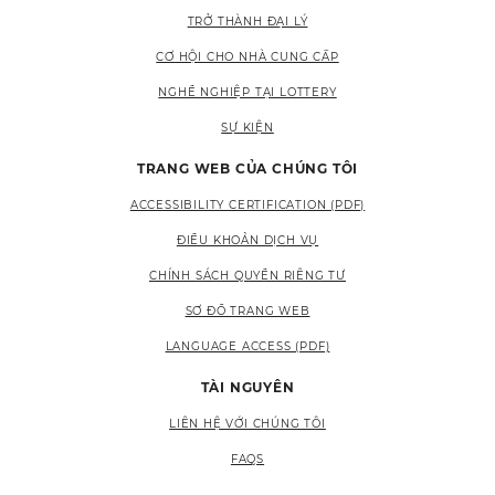
TRỞ THÀNH ĐẠI LÝ
CƠ HỘI CHO NHÀ CUNG CẤP
NGHỀ NGHIỆP TẠI LOTTERY
SỰ KIỆN
TRANG WEB CỦA CHÚNG TÔI
ACCESSIBILITY CERTIFICATION (PDF)
ĐIỀU KHOẢN DỊCH VỤ
CHÍNH SÁCH QUYỀN RIÊNG TƯ
SƠ ĐỒ TRANG WEB
LANGUAGE ACCESS (PDF)
TÀI NGUYÊN
LIÊN HỆ VỚI CHÚNG TÔI
FAQS