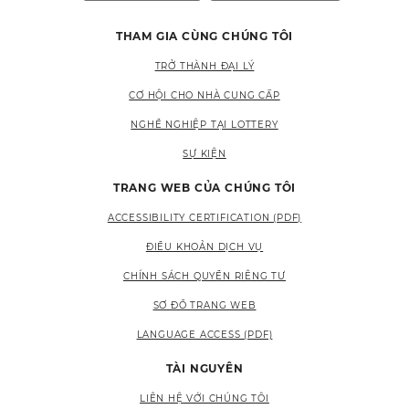
THAM GIA CÙNG CHÚNG TÔI
TRỞ THÀNH ĐẠI LÝ
CƠ HỘI CHO NHÀ CUNG CẤP
NGHỀ NGHIỆP TẠI LOTTERY
SỰ KIỆN
TRANG WEB CỦA CHÚNG TÔI
ACCESSIBILITY CERTIFICATION (PDF)
ĐIỀU KHOẢN DỊCH VỤ
CHÍNH SÁCH QUYỀN RIÊNG TƯ
SƠ ĐỒ TRANG WEB
LANGUAGE ACCESS (PDF)
TÀI NGUYÊN
LIÊN HỆ VỚI CHÚNG TÔI