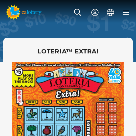
LOTERIA™ EXTRA!