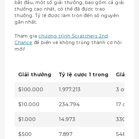
bắt đầu, một số giải thưởng, bao gồm cả giải
thưởng cao nhất, có thể đã được trao
thưởng. Tỷ lệ được làm tròn đến số nguyên
gần nhất.
Tham gia
chương trình Scratchers 2nd
Chance
để biến vé không trúng thành cơ hội
mới!
Giải thưởng
Tỷ lệ cược 1 trong
Giải thư
$100.000
1.977.213
3
of
19
$10.000
234.794
17
of
160
$1.000
14.973
330
of
2
$500
7.897
548
of
4