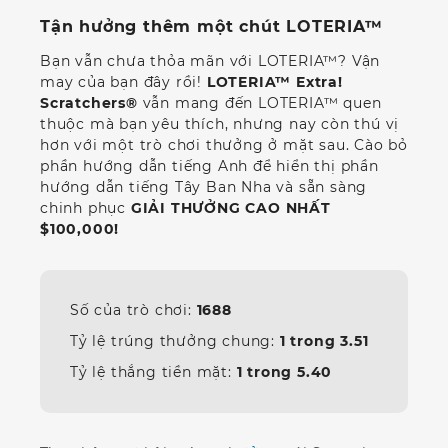
Tận hưởng thêm một chút LOTERIA™
Bạn vẫn chưa thỏa mãn với LOTERIA™? Vận
may của bạn đây rồi!
LOTERIA™ Extra!
Scratchers®
vẫn mang đến LOTERIA™ quen
thuộc mà bạn yêu thích, nhưng nay còn thú vị
hơn với một trò chơi thưởng ở mặt sau. Cào bỏ
phần hướng dẫn tiếng Anh để hiển thị phần
hướng dẫn tiếng Tây Ban Nha và sẵn sàng
chinh phục
GIẢI THƯỞNG CAO NHẤT
$100,000!
Số của trò chơi:
1688
Tỷ lệ trúng thưởng chung:
1 trong
3.51
Tỷ lệ thắng tiền mặt:
1 trong
5.40