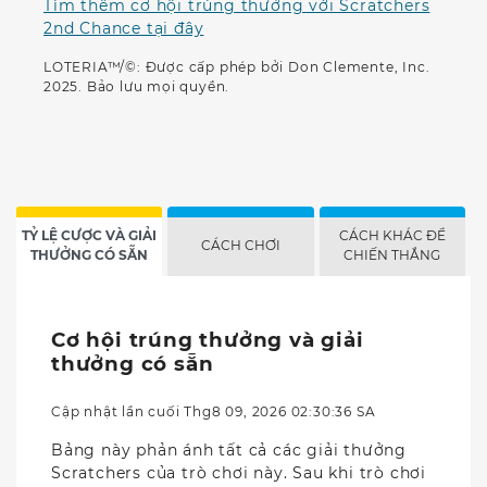
Tìm thêm cơ hội trúng thưởng với Scratchers
2nd Chance tại đây
LOTERIA™/©: Được cấp phép bởi Don Clemente, Inc.
2025. Bảo lưu mọi quyền.
TỶ LỆ CƯỢC VÀ GIẢI
CÁCH KHÁC ĐỂ
CÁCH CHƠI
THƯỞNG CÓ SẴN
CHIẾN THẮNG
Cơ hội trúng thưởng và giải
thưởng có sẵn
Cập nhật lần cuối Thg8 09, 2026 02:30:36 SA
Bảng này phản ánh tất cả các giải thưởng
Scratchers của trò chơi này. Sau khi trò chơi