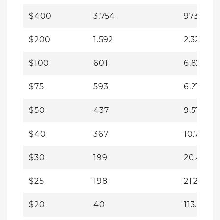
$400
3.754
973
of
1
$200
1.592
2.329
of
$100
601
6.823
of
$75
593
6.274
of
$50
437
9.573
of
$40
367
10.758
o
$30
199
20.418
o
$25
198
21.228
o
$20
40
113.557
o