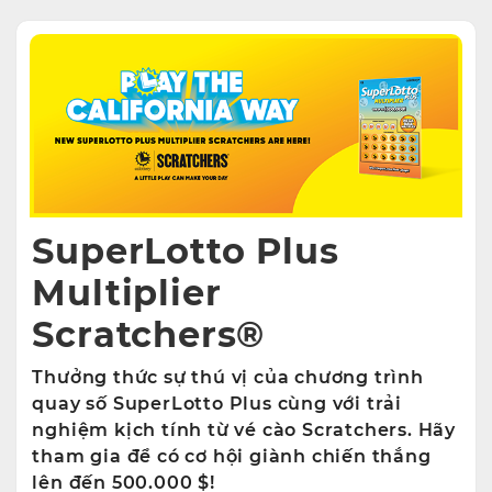
SuperLotto Plus
Multiplier
Scratchers®
Thưởng thức sự thú vị của chương trình
quay số SuperLotto Plus cùng với trải
nghiệm kịch tính từ vé cào Scratchers. Hãy
tham gia để có cơ hội giành chiến thắng
lên đến 500.000 $!