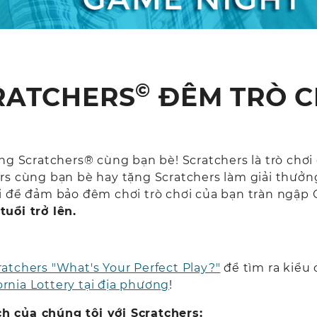
©
RATCHERS
ĐÊM TRÒ C
Scratchers® cùng bạn bè! Scratchers là trò chơi gi
rs cùng bạn bè hay tặng Scratchers làm giải thưởng
ôi để đảm bảo đêm chơi trò chơi của bạn tràn ngập
uổi trở lên.
ratchers "What's Your Perfect Play?"
để tìm ra kiểu 
fornia Lottery tại địa phương
!
h của chúng tôi với Scratchers: