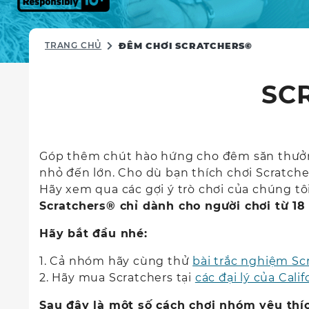
TRANG CHỦ
ĐÊM CHƠI SCRATCHERS©
SC
Góp thêm chút hào hứng cho đêm săn thưởng 
nhỏ đến lớn. Cho dù bạn thích chơi Scratche
Hãy xem qua các gợi ý trò chơi của chúng t
Scratchers® chỉ dành cho người chơi từ 18 t
Hãy bắt đầu nhé:
1. Cả nhóm hãy cùng thử
bài trắc nghiệm Sc
2. Hãy mua Scratchers tại
các đại lý của Cali
Sau đây là một số cách chơi nhóm yêu thíc