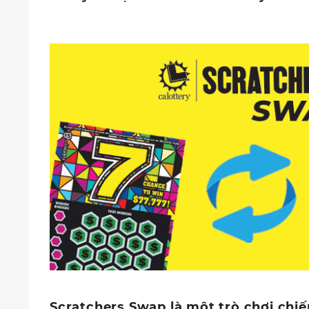
Scratchers Swap là một trò chơi chiến