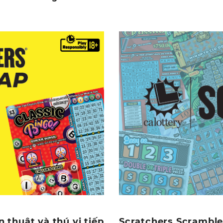
 thuật và thú vị tiếp
Scratchers Scramble 