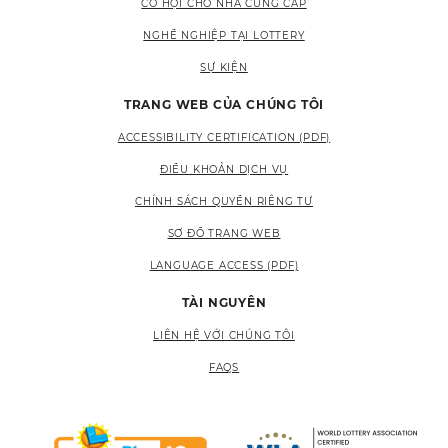
CƠ HỘI CHO NHÀ CUNG CẤP
NGHỀ NGHIỆP TẠI LOTTERY
SỰ KIỆN
TRANG WEB CỦA CHÚNG TÔI
ACCESSIBILITY CERTIFICATION (PDF)
ĐIỀU KHOẢN DỊCH VỤ
CHÍNH SÁCH QUYỀN RIÊNG TƯ
SƠ ĐỒ TRANG WEB
LANGUAGE ACCESS (PDF)
TÀI NGUYÊN
LIÊN HỆ VỚI CHÚNG TÔI
FAQS