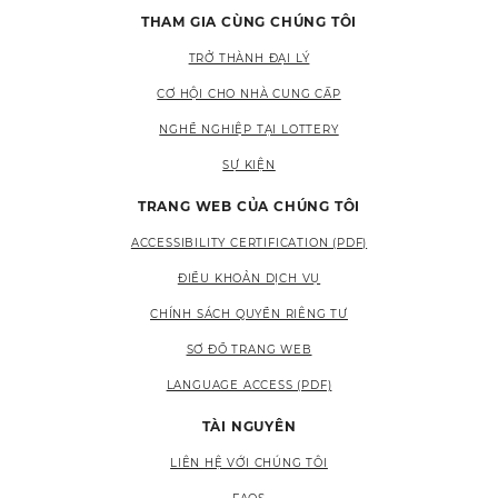
THAM GIA CÙNG CHÚNG TÔI
TRỞ THÀNH ĐẠI LÝ
CƠ HỘI CHO NHÀ CUNG CẤP
NGHỀ NGHIỆP TẠI LOTTERY
SỰ KIỆN
TRANG WEB CỦA CHÚNG TÔI
ACCESSIBILITY CERTIFICATION (PDF)
ĐIỀU KHOẢN DỊCH VỤ
CHÍNH SÁCH QUYỀN RIÊNG TƯ
SƠ ĐỒ TRANG WEB
LANGUAGE ACCESS (PDF)
TÀI NGUYÊN
LIÊN HỆ VỚI CHÚNG TÔI