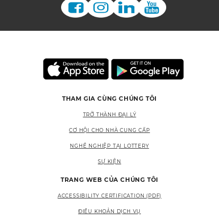
THAM GIA CÙNG CHÚNG TÔI
TRỞ THÀNH ĐẠI LÝ
CƠ HỘI CHO NHÀ CUNG CẤP
NGHỀ NGHIỆP TẠI LOTTERY
SỰ KIỆN
TRANG WEB CỦA CHÚNG TÔI
ACCESSIBILITY CERTIFICATION (PDF)
ĐIỀU KHOẢN DỊCH VỤ