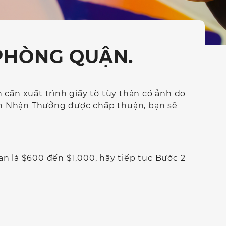
 PHÒNG QUẬN.
n cần xuất trình giấy tờ tùy thân có ảnh do
ơn Nhận Thưởng được chấp thuận, bạn sẽ
bạn là $600 đến $1,000, hãy tiếp tục Bước 2