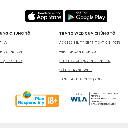
CÙNG CHÚNG TÔI
TRANG WEB CỦA CHÚNG TÔI
I LÝ
ACCESSIBILITY CERTIFICATION (PDF)
NHÀ CUNG CẤP
ĐIỀU KHOẢN DỊCH VỤ
 TẠI LOTTERY
CHÍNH SÁCH QUYỀN RIÊNG TƯ
SƠ ĐỒ TRANG WEB
LANGUAGE ACCESS (PDF)