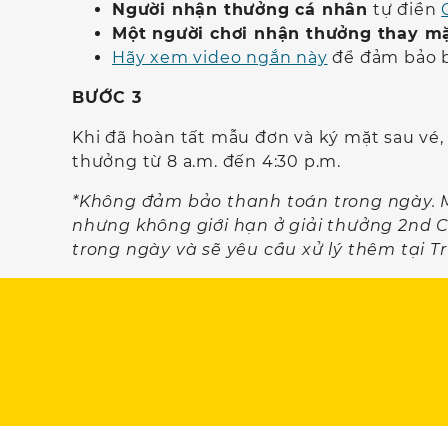
Người nhận thưởng cá nhân
tự điền
Một người chơi nhận thưởng thay m
Hãy xem video ngắn này
để đảm bảo 
BƯỚC 3
Khi đã hoàn tất mẫu đơn và ký mặt sau v
thưởng từ 8 a.m. đến 4:30 p.m.
*Không đảm bảo thanh toán trong ngày. M
nhưng không giới hạn ở giải thưởng 2nd C
trong ngày và sẽ yêu cầu xử lý thêm tại Tr