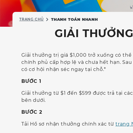
TRANG CHỦ
THANH TOÁN NHANH
GIẢI THƯỞNG
Giải thưởng trị giá $1,000 trở xuống có th
chính phủ cấp hợp lệ và chưa hết hạn. Sa
có cơ hội nhận séc ngay tại chỗ.*
BƯỚC 1
Giải thưởng từ $1 đến $599 được trả tại các
bên dưới.
BƯỚC 2
Tải Hồ sơ nhận thưởng chính xác từ
trang