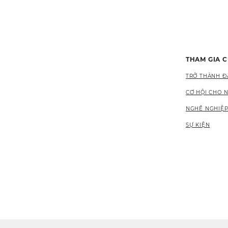
THAM GIA 
TRỞ THÀNH ĐẠ
CƠ HỘI CHO 
NGHỀ NGHIỆP
SỰ KIỆN