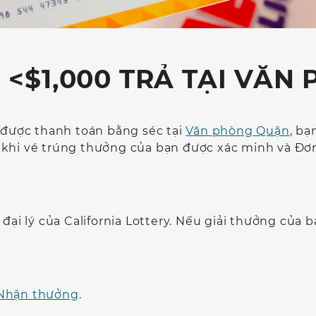
 <$1,000 TRẢ TẠI VĂN
ể được thanh toán bằng séc tại
Văn phòng Quận
, bạ
u khi vé trúng thưởng của bạn được xác minh và Đ
 đại lý của California Lottery. Nếu giải thưởng của 
 Nhận thưởng
.