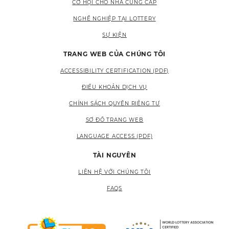
CƠ HỘI CHO NHÀ CUNG CẤP
NGHỀ NGHIỆP TẠI LOTTERY
SỰ KIỆN
TRANG WEB CỦA CHÚNG TÔI
ACCESSIBILITY CERTIFICATION (PDF)
ĐIỀU KHOẢN DỊCH VỤ
CHÍNH SÁCH QUYỀN RIÊNG TƯ
SƠ ĐỒ TRANG WEB
LANGUAGE ACCESS (PDF)
TÀI NGUYÊN
LIÊN HỆ VỚI CHÚNG TÔI
FAQS