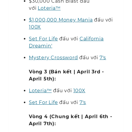
$30,000 Cash Blast đấu
với
Loteria™
$1,000,000
Money Mania
đấu với
100X
Set For Life
đấu với
California
Dreamin'
Mystery Crossword
đấu với
7's
Vòng 3 (Bán kết | April 3rd -
April 5th):
Loteria™
đấu với
100X
Set For Life
đấu với
7's
Vòng 4 (Chung kết | April 6th -
April 7th):