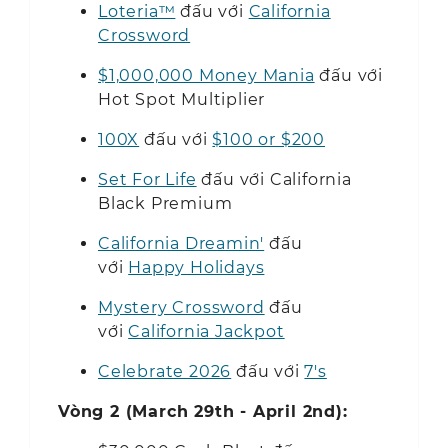
Loteria™
đấu với
California
Crossword
$1,000,000 Money Mania
đấu với
Hot Spot Multiplier
100X
đấu với
$100 or $200
Set For Life
đấu với California
Black Premium
California Dreamin'
đấu
với
Happy Holidays
Mystery Crossword
đấu
với
California Jackpot
Celebrate 2026
đấu với
7's
Vòng 2 (March 29th - April 2nd):