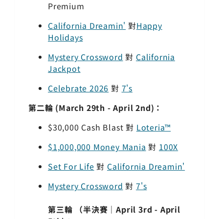
Premium
California Dreamin'
對
Happy
Holidays
Mystery Crossword
對
California
Jackpot
Celebrate 2026
對
7's
第二輪 (March 29th - April 2nd)：
$30,000 Cash Blast 對
Loteria™
$1,000,000
Money Mania
對
100X
Set For Life
對
California Dreamin'
Mystery Crossword
對
7's
第三輪 （半決賽｜April 3rd - April