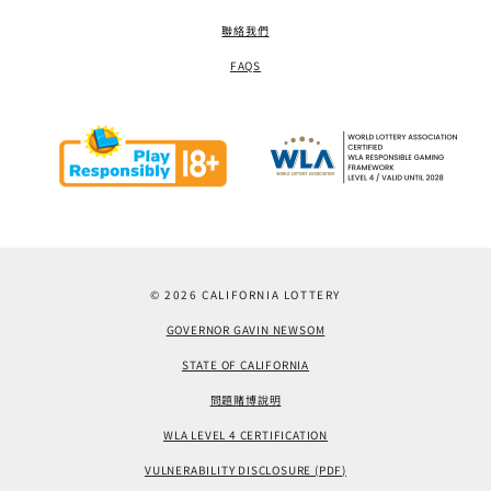
聯絡我們
FAQS
© 2026 CALIFORNIA LOTTERY
GOVERNOR GAVIN NEWSOM
STATE OF CALIFORNIA
問題賭博說明
WLA LEVEL 4 CERTIFICATION
VULNERABILITY DISCLOSURE (PDF)