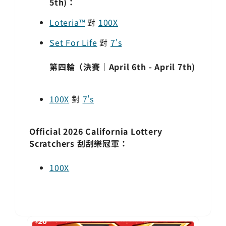
5th)：
Loteria™
對
100X
Set For Life
對
7's
第四輪（決賽｜April 6th - April 7th)
100X
對
7's
Official 2026 California Lottery
Scratchers 刮刮樂冠軍：
100X