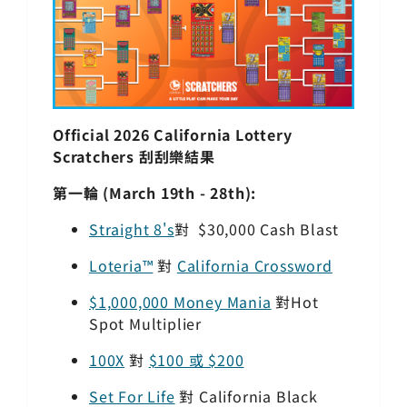
Official 2026 California Lottery
Scratchers 刮刮樂結果
第一輪 (
March 19th - 28th):
Straight 8's
對
$30,000 Cash Blast
Loteria™
對
California Crossword
$1,000,000 Money Mania
對
Hot
Spot Multiplier
100X
對
$100 或 $200
Set For Life
對
California Black