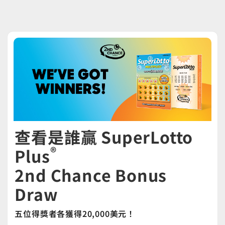
查看是誰贏 SuperLotto
®
Plus
2nd Chance Bonus
Draw
五位得獎者各獲得20,000美元！