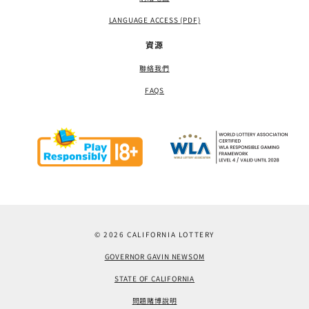
LANGUAGE ACCESS (PDF)
資源
聯絡我們
FAQS
© 2026 CALIFORNIA LOTTERY
GOVERNOR GAVIN NEWSOM
STATE OF CALIFORNIA
問題賭博說明