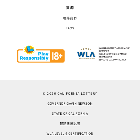
資源
聯絡我們
FAQS
© 2026 CALIFORNIA LOTTERY
GOVERNOR GAVIN NEWSOM
STATE OF CALIFORNIA
問題賭博說明
WLA LEVEL 4 CERTIFICATION