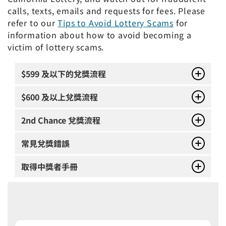
calls, texts, emails and requests for fees. Please
refer to our
Tips to Avoid Lottery Scams
for
information about how to avoid becoming a
victim of lottery scams.
$599 及以下的兌獎流程
$600 及以上兌獎流程
2nd Chance 兌獎流程
常見兌獎錯誤
取得中獎者手冊