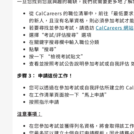
一旦您找到您感興趣的職缺，我們就需要更多地了解
從 CalCareers 的職位清單中，前往「
的新人，且沒有名單資格，則必須參加考試才
若要尋找並參加考試，請造訪
CalCareers 網站
選擇“考試/評估搜尋”選項
在關鍵字搜尋欄中輸入職位分類
點擊“搜尋”
按一下 “檢視考試貼文”
查看並按照考試公告說明參加考試或自我評估 
步驟 3： 申請這份工作！
您可以透過在參加考試或自我評估所建立的 CalC
在工作清單頁面按一下“馬上申請”
按照指示申請
注意事項：
在您參加考試並獲得列名
資格
，將會取得該工
您最多可以建立十個自訂申請模板，因此請務