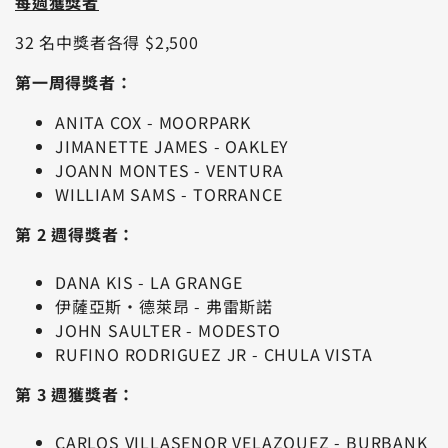
每週獲獎者
32 名中獎者各得 $2,500
第一周得獎者：
ANITA COX - MOORPARK
JIMANETTE JAMES - OAKLEY
JOANN MONTES - VENTURA
WILLIAM SAMS - TORRANCE
第 2 週得獎者：
DANA KIS - LA GRANGE
伊薩亞斯·德萊昂 - 弗雷斯諾
JOHN SAULTER - MODESTO
RUFINO RODRIGUEZ JR - CHULA VISTA
第 3 週獲獎者：
CARLOS VILLASENOR VELAZQUEZ - BURBANK