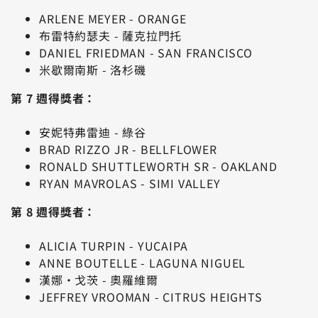
ARLENE MEYER - ORANGE
布雷特約瑟夫 - 薩克拉門托
DANIEL FRIEDMAN - SAN FRANCISCO
米歇爾南斯 - 洛杉磯
第 7 週得獎者：
安妮特弗雷迪 - 綠谷
BRAD RIZZO JR - BELLFLOWER
RONALD SHUTTLEWORTH SR - OAKLAND
RYAN MAVROLAS - SIMI VALLEY
第 8 週得獎者：
ALICIA TURPIN - YUCAIPA
ANNE BOUTELLE - LAGUNA NIGUEL
漢娜·戈茨 - 奧羅維爾
JEFFREY VROOMAN - CITRUS HEIGHTS