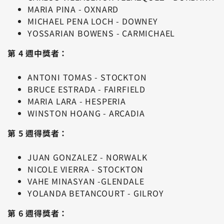
MARIA PINA - OXNARD
MICHAEL PENA LOCH - DOWNEY
YOSSARIAN BOWENS - CARMICHAEL
第 4 週中獎者：
ANTONI TOMAS - STOCKTON
BRUCE ESTRADA - FAIRFIELD
MARIA LARA - HESPERIA
WINSTON HOANG - ARCADIA
第 5 週得獎者：
JUAN GONZALEZ - NORWALK
NICOLE VIERRA - STOCKTON
VAHE MINASYAN -GLENDALE
YOLANDA BETANCOURT - GILROY
第 6 週得獎者：