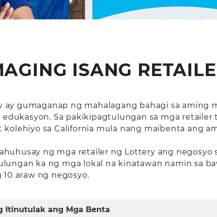
AGING ISANG RETAIL
ttery ay gumaganap ng mahalagang bahagi sa aming
dukasyon. Sa pakikipagtulungan sa mga retailer t
 kolehiyo sa California mula nang maibenta ang a
ahuhusay ng mga retailer ng Lottery ang negosyo 
tutulungan ka ng mga lokal na kinatawan namin sa 
g 10 araw ng negosyo.
 Itinutulak ang Mga Benta