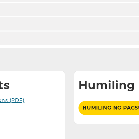
ts
Humiling 
ons (PDF)
HUMILING NG PAGS