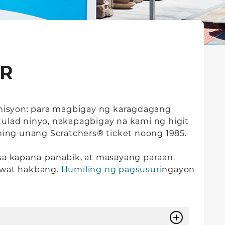
ER
 misyon: para magbigay ng karagdagang
ulad ninyo, nakapagbigay na kami ng higit
ming unang Scratchers® ticket noong 1985.
sa kapana-panabik, at masayang paraan.
bawat hakbang.
Humiling ng pagsusuri
ngayon