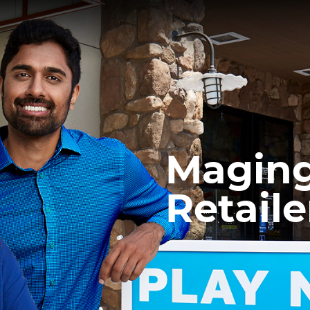
Maging
Retaile