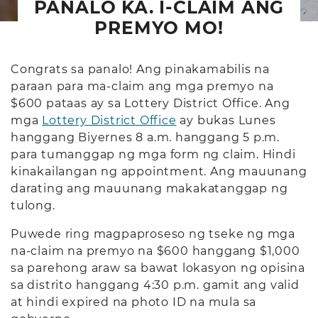
PANALO KA. I-CLAIM ANG
PREMYO MO!
Congrats sa panalo! Ang pinakamabilis na
paraan para ma-claim ang mga premyo na
$600 pataas ay sa Lottery District Office. Ang
mga
Lottery District Office
ay bukas Lunes
hanggang Biyernes 8 a.m. hanggang 5 p.m.
para tumanggap ng mga form ng claim. Hindi
kinakailangan ng appointment. Ang mauunang
darating ang mauunang makakatanggap ng
tulong.
Puwede ring magpaproseso ng tseke ng mga
na-claim na premyo na $600 hanggang $1,000
sa parehong araw sa bawat lokasyon ng opisina
sa distrito hanggang 4:30 p.m. gamit ang valid
at hindi expired na photo ID na mula sa