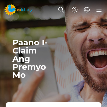
Paano I-
Claim
Ang
Premyo
Mo