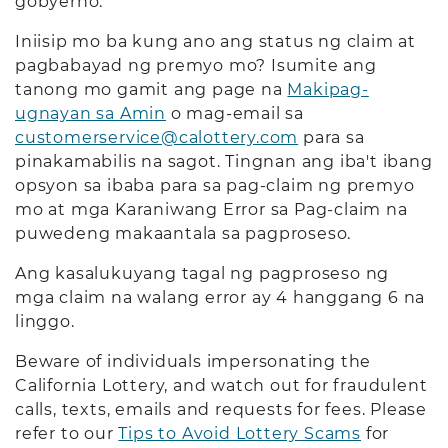
gobyerno.
Iniisip mo ba kung ano ang status ng claim at
pagbabayad ng premyo mo? Isumite ang
tanong mo gamit ang page na
Makipag-
ugnayan sa Amin
o mag-email sa
customerservice@calottery.com
para sa
pinakamabilis na sagot. Tingnan ang iba't ibang
opsyon sa ibaba para sa pag-claim ng premyo
mo at mga Karaniwang Error sa Pag-claim na
puwedeng makaantala sa pagproseso.
Ang kasalukuyang tagal ng pagproseso ng
mga claim na walang error ay 4 hanggang 6 na
linggo.
Beware of individuals impersonating the
California Lottery, and watch out for fraudulent
calls, texts, emails and requests for fees. Please
refer to our
Tips to Avoid Lottery Scams
for