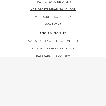
MAGING ISANG RETAILER
MGA OPORTUNIDAD NG VENDOR
MGA KARERA SA LOTTERY
MGA EVENT
ANG AMING SITE
ACCESSIBILITY CERTIFICATION (PDF)
MGA TUNTUNIN NG SERBISYO
PATAKARAN SA PRIVACY
MAPA NG SITE
LANGUAGE ACCESS (PDF)
MGA MAPAGKUKUNAN
MAKIPAG-UGNAYAN SA AMIN
FAQS