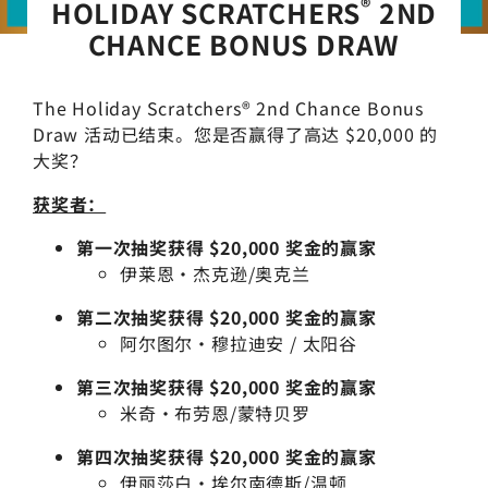
®
HOLIDAY SCRATCHERS
2ND
CHANCE BONUS DRAW
The Holiday Scratchers® 2nd Chance Bonus
Draw 活动已结束。您是否赢得了高达 $20,000 的
大奖？
获奖者：
第一次抽奖获得 $20,000 奖金的赢家
伊莱恩·杰克逊/奥克兰
第二次抽奖获得 $20,000 奖金的赢家
阿尔图尔·穆拉迪安 / 太阳谷
第三次抽奖获得 $20,000 奖金的赢家
米奇·布劳恩/蒙特贝罗
第四次抽奖获得 $20,000 奖金的赢家
伊丽莎白·埃尔南德斯/温顿