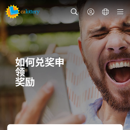
如何兑奖申
领
奖励