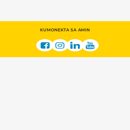
KUMONEKTA SA AMIN
SUMALI SA AMIN
MAGING ISANG RETAILER
MGA OPORTUNIDAD NG VENDOR
MGA KARERA SA LOTTERY