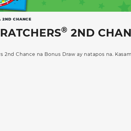
A 2ND CHANCE
®
RATCHERS
2ND CHAN
rs 2nd Chance na Bonus Draw ay natapos na. Kasama