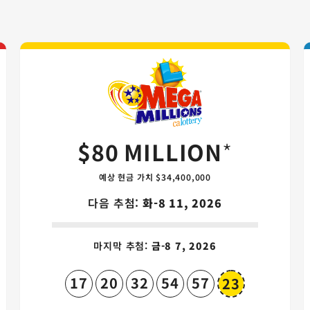
 게임 카드
Mega Millio
$80 MILLION
*
예상 현금 가치 $34,400,000
다음 추첨:
화-8 11, 2026
마지막 추첨:
금-8 7, 2026
17
20
32
54
57
23
all
Megaball