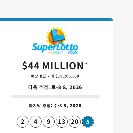
ns 게임 카드
SuperLotto Pl
$44 MILLION
*
예상 현금 가치 $19,200,000
다음 추첨:
토-8 8, 2026
마지막 추첨:
수-8 5, 2026
2
4
9
13
20
5
슈퍼볼