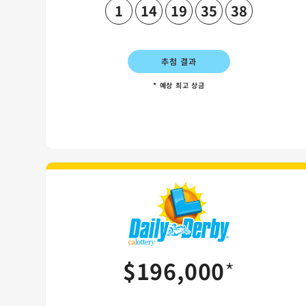
1
14
19
35
38
추첨 결과
* 예상 최고 상금
Daily Der
$196,000
*