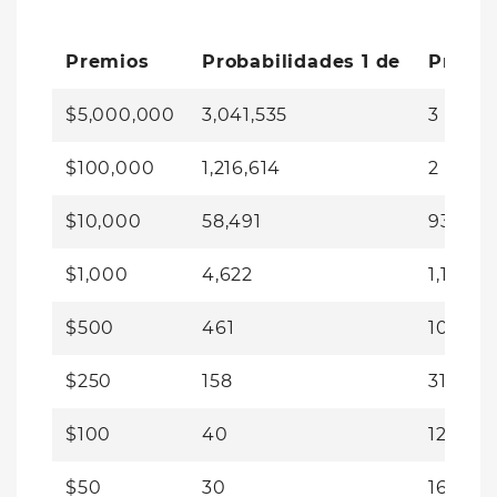
Premios
Probabilidades 1 de
Premio
$5,000,000
3,041,535
3
of
6
$100,000
1,216,614
2
of
15
$10,000
58,491
93
of
3
$1,000
4,622
1,122
o
$500
461
10,620
$250
158
31,052
$100
40
123,03
$50
30
165,59