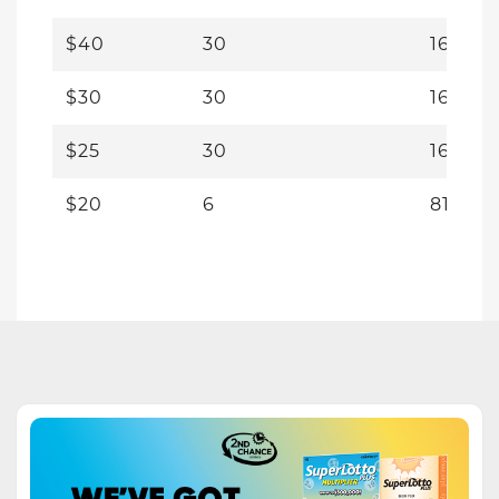
$40
30
163,54
$30
30
163,19
$25
30
163,51
$20
6
818,80