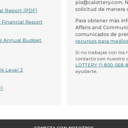
pio@calottery.com
.
N
solicitud de manera 
al Report (PDF)
Para obtener más inf
Financial Report
Affairs and Communic
comunicados de pren
e Annual Budget
recursos para medio
Si no trabajas con lo
contacto con nuestro c
LOTTERY (1-800-568-8
4 Level 2
ayudarte.
F)
CONECTA CON NOSOTROS