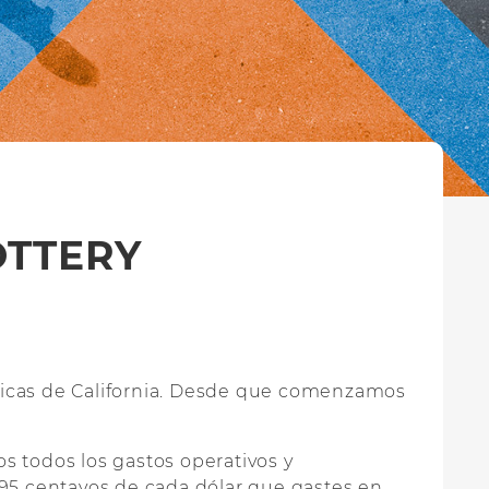
OTTERY
blicas de California. Desde que comenzamos
s todos los gastos operativos y
95 centavos de cada dólar que gastes en