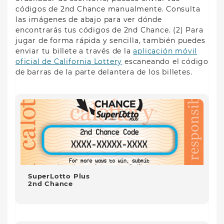
códigos de 2nd Chance manualmente. Consulta
las imágenes de abajo para ver dónde
encontrarás tus códigos de 2nd Chance. (2) Para
jugar de forma rápida y sencilla, también puedes
enviar tu billete a través de la
aplicación móvil
oficial de California Lottery
escaneando el código
de barras de la parte delantera de los billetes.
SuperLotto Plus
2nd Chance