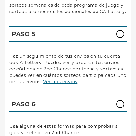
sorteos semanales de cada programa de juego y
sorteos promocionales adicionales de CA Lottery.
PASO 5
Haz un seguimiento de tus envíos en tu cuenta
de CA Lottery. Puedes ver y ordenar tus envíos
de códigos de 2nd Chance por fecha y sorteo; así
puedes ver en cuántos sorteos participa cada uno
de tus envíos.
Ver mis envíos
.
PASO 6
Usa alguna de estas formas para comprobar si
ganaste el sorteo 2nd Chance: