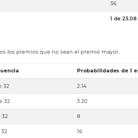
36
1 de 23.08
odos los premios que no sean el premio mayor.
cuencia
Probabilidades de 1 e
e 32
2.14
e 32
3.20
 32
8
 32
16