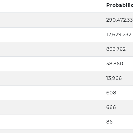
Probabili
290,472,3
12,629,232
893,762
38,860
13,966
608
666
86